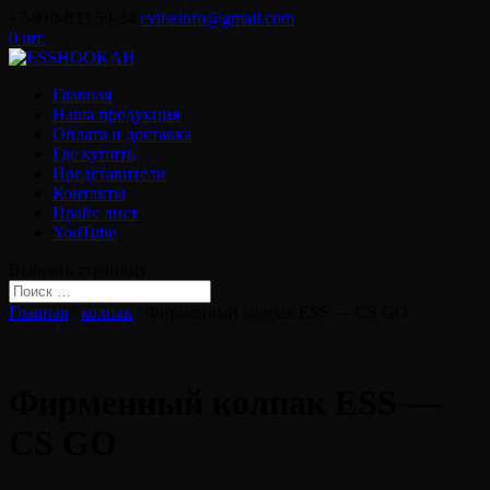
+7-910-833 59-34
evilssinfo@gmail.com
0 шт.
Главная
Наша продукция
Оплата и доставка
Где купить
Представители
Контакты
Прайс лист
YouTube
Выбрать страницу
Главная
/
колпак
/ Фирменный колпак ESS — CS GO
Фирменный колпак ESS —
CS GO