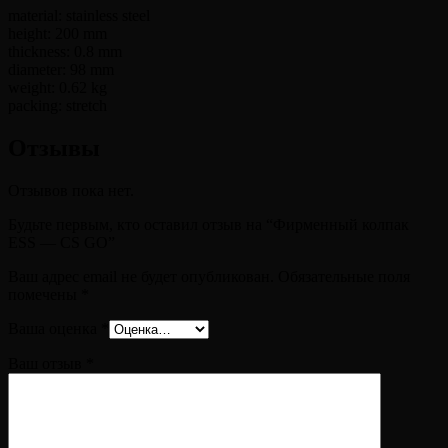
material: stainless steel
height: 200 mm
thickness: 0.8 mm
diameter: 98 mm
weight: 0.62 kg
packing: stretch
Отзывы
Отзывов пока нет.
Будьте первым, кто оставил отзыв на “Фирменный колпак
ESS — CS GO”
Ваш адрес email не будет опубликован.
Обязательные поля
помечены
*
Ваша оценка
*
Ваш отзыв
*