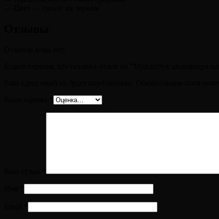
— Цвет — синий на черном
Отзывы
Отзывов пока нет.
Будьте первым, кто оставил отзыв на “Мундштук индивидуаль
Ваш адрес email не будет опубликован.
Обязательные поля пом
Ваша оценка
*
Ваш отзыв
*
Имя
*
Email
*