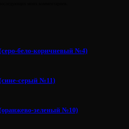
ля последующих моих комментариев.
серо-бело-коричневый №4)
сине-серый №11)
(оранжево-зеленый №10)