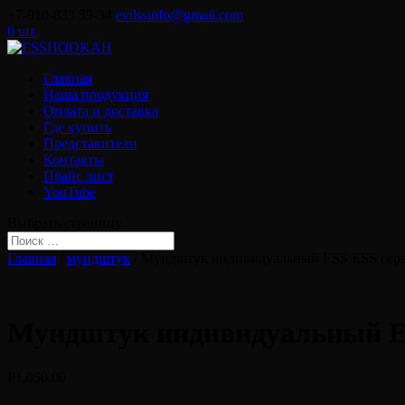
+7-910-833 59-34
evilssinfo@gmail.com
0 шт.
Главная
Наша продукция
Оплата и доставка
Где купить
Представители
Контакты
Прайс лист
YouTube
Выбрать страницу
Главная
/
мундштук
/ Мундштук индивидуальный ESS ESS сере
Мундштук индивидуальный ES
Р
1,050.00