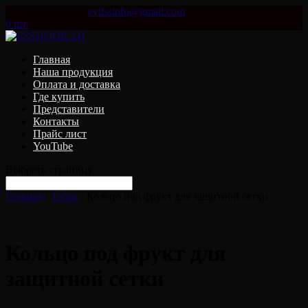
+7-910-833 59-34
evilssinfo@gmail.com
0 шт.
Главная
Наша продукция
Оплата и доставка
Где купить
Представители
Контакты
Прайс лист
YouTube
Выбрать страницу
Главная
/
Табак
/ Кольцо под фрукт для защитной сетки
Кольцо под фрукт для
защитной сетки