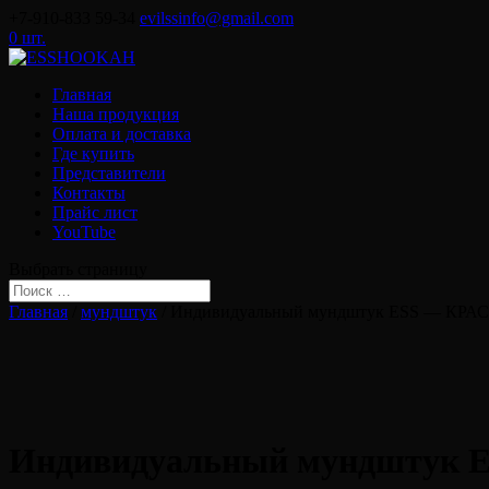
+7-910-833 59-34
evilssinfo@gmail.com
0 шт.
Главная
Наша продукция
Оплата и доставка
Где купить
Представители
Контакты
Прайс лист
YouTube
Выбрать страницу
Главная
/
мундштук
/ Индивидуальный мундштук ESS — КР
Индивидуальный мундштук