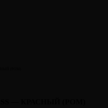
АСНЫЙ (POM)
 ESS — КРАСНЫЙ (POM)