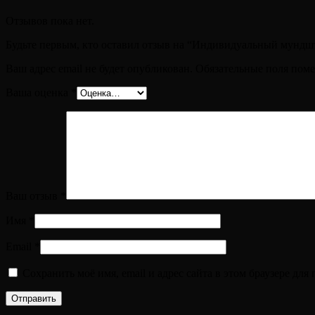
Отзывов пока нет.
Будьте первым, кто оставил отзыв на “Индивидуальный му
Ваш адрес email не будет опубликован.
Обязательные поля пом
Ваша оценка
*
Ваш отзыв
*
Имя
*
Email
*
Сохранить моё имя, email и адрес сайта в этом браузере д